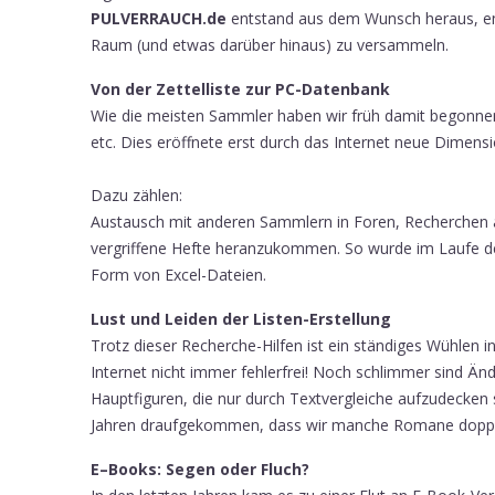
PULVERRAUCH.de
entstand aus dem Wunsch heraus, en
Raum (und etwas darüber hinaus) zu versammeln.
Von der Zettelliste zur PC-Datenbank
Wie die meisten Sammler haben wir früh damit begonne
etc. Dies eröffnete erst durch das Internet neue Dimens
Dazu zählen:
Austausch mit anderen Sammlern in Foren, Recherchen au
vergriffene Hefte heranzukommen. So wurde im Laufe der
Form von Excel-Dateien.
Lust und Leiden der Listen-Erstellung
Trotz dieser Recherche-Hilfen ist ein ständiges Wühlen in
Internet nicht immer fehlerfrei! Noch schlimmer sind 
Hauptfiguren, die nur durch Textvergleiche aufzudecken s
Jahren draufgekommen, dass wir manche Romane doppelt, 
E–Books: Segen oder Fluch?