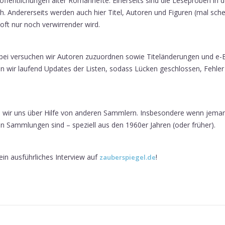
öffentlichungen alter Romanhefte. Einerseits sind die Leseproben in 
h. Andererseits werden auch hier Titel, Autoren und Figuren (mal sch
oft nur noch verwirrender wird.
Dabei versuchen wir Autoren zuzuordnen sowie Titeländerungen und e
 wir laufend Updates der Listen, sodass Lücken geschlossen, Fehler
 wir uns über Hilfe von anderen Sammlern. Insbesondere wenn jeman
ren Sammlungen sind – speziell aus den 1960er Jahren (oder früher).
n ausführliches Interview auf
!
zauberspiegel.de