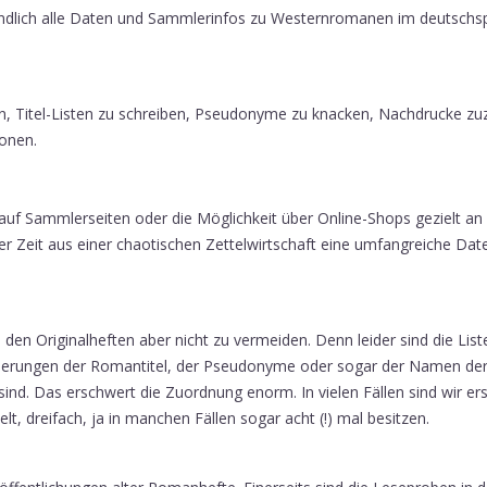
DAN OAKLAND
Alle WEITERE 
dlich alle Daten und Sammlerinfos zu Westernromanen im deutschs
TOMBSTONE
n, Titel-Listen zu schreiben, Pseudonyme zu knacken, Nachdrucke z
ionen.
f Sammlerseiten oder die Möglichkeit über Online-Shops gezielt an 
 Zeit aus einer chaotischen Zettelwirtschaft eine umfangreiche Dat
 den Originalheften aber nicht zu vermeiden. Denn leider sind die Lis
Änderungen der Romantitel, der Pseudonyme oder sogar der Namen de
ind. Das erschwert die Zuordnung enorm. In vielen Fällen sind wir er
dreifach, ja in manchen Fällen sogar acht (!) mal besitzen.