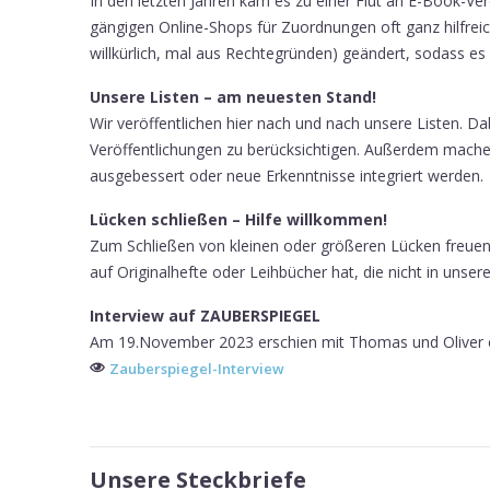
In den letzten Jahren kam es zu einer Flut an E-Book-Ver
gängigen Online-Shops für Zuordnungen oft ganz hilfreic
willkürlich, mal aus Rechtegründen) geändert, sodass es 
Unsere Listen – am neuesten Stand!
Wir veröffentlichen hier nach und nach unsere Listen. 
Veröffentlichungen zu berücksichtigen. Außerdem machen
ausgebessert oder neue Erkenntnisse integriert werden.
Lücken schließen – Hilfe willkommen!
Zum Schließen von kleinen oder größeren Lücken freuen
auf Originalhefte oder Leihbücher hat, die nicht in unse
Interview auf ZAUBERSPIEGEL
Am 19.November 2023 erschien mit Thomas und Oliver ei
Zauberspiegel-Interview
Unsere Steckbriefe