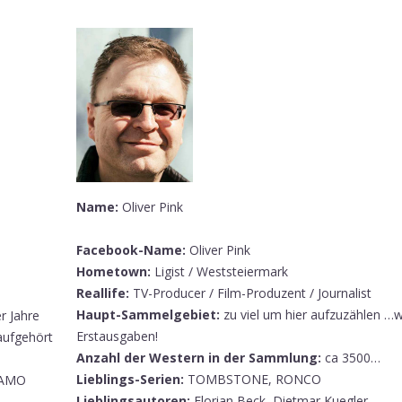
Name:
Oliver Pink
Facebook-Name:
Oliver Pink
Hometown:
Ligist / Weststeiermark
Reallife:
TV-Producer / Film-Produzent / Journalist
Haupt-Sammelgebiet:
zu viel um hier aufzuzählen …wi
r Jahre
Erstausgaben!
aufgehört
Anzahl der Western in der Sammlung:
ca 3500…
Lieblings-Serien:
TOMBSTONE, RONCO
DAMO
Lieblingsautoren:
Florian Beck, Dietmar Kuegler