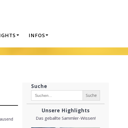
IGHTS
INFOS
rien
rien
berblick
erien
Suche
Search
erien
for:
ien
Unsere Highlights
EIS Serien
Das geballte Sammler-Wissen!
tausend