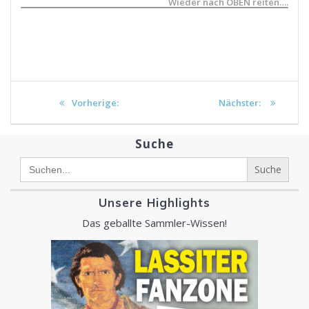
Wieder nach OBEN reiten….
Beitragsnavigation
Vorheriger Beitrag:
Nächster Beitrag:
Vorherige:
Nächster:
Suche
Search
for:
Unsere Highlights
Das geballte Sammler-Wissen!