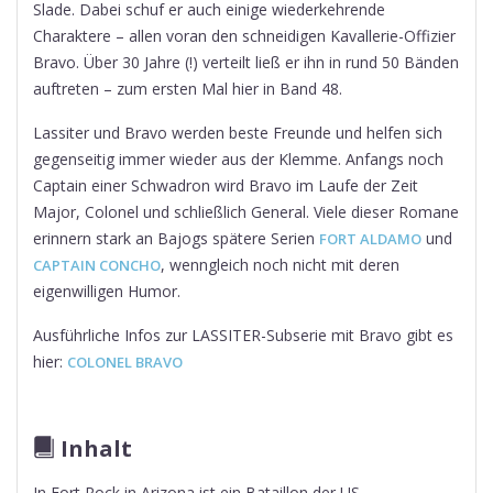
Slade. Dabei schuf er auch einige wiederkehrende
Charaktere – allen voran den schneidigen Kavallerie-Offizier
Bravo. Über 30 Jahre (!) verteilt ließ er ihn in rund 50 Bänden
auftreten – zum ersten Mal hier in Band 48.
Lassiter und Bravo werden beste Freunde und helfen sich
gegenseitig immer wieder aus der Klemme. Anfangs noch
Captain einer Schwadron wird Bravo im Laufe der Zeit
Major, Colonel und schließlich General. Viele dieser Romane
erinnern stark an Bajogs spätere Serien
und
FORT ALDAMO
, wenngleich noch nicht mit deren
CAPTAIN CONCHO
eigenwilligen Humor.
Ausführliche Infos zur LASSITER-Subserie mit Bravo gibt es
hier:
COLONEL BRAVO
Inhalt
In Fort Rock in Arizona ist ein Bataillon der US-